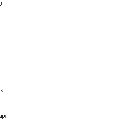
g
g
a
uk
api