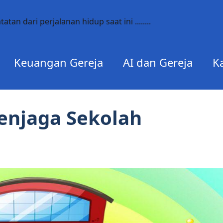
catatan dari perjalanan hidup saat ini ........
Keuangan Gereja
AI dan Gereja
K
enjaga Sekolah