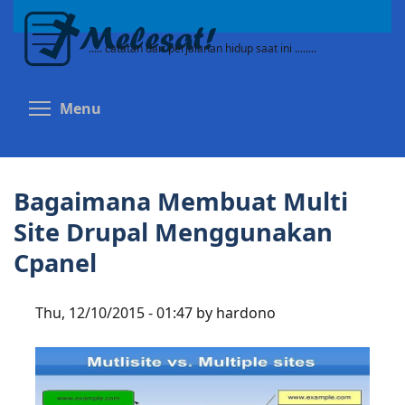
Skip
to
..... catatan dari perjalanan hidup saat ini ........
main
content
Toggle menu visibility
Menu
Bagaimana Membuat Multi
Site Drupal Menggunakan
Cpanel
Thu, 12/10/2015 - 01:47 by hardono